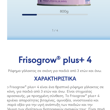
800g
1
/
4
Frisogrow
plus+ 4
®
Ρόφηµα γάλακτος σε σκόνη για παιδιά από 3 ετών και άνω.
Αποδοχή & κλείσιμο
ΧΑΡΑΚΤΗΡΙΣΤΙΚΑ
®
Το Frisogrow
plus+ 4 είναι ένα θρεπτικό ρόφηµα γάλακτος σε
σκόνη, για παιδιά από 3 ετών και άνω. Είναι στιγµιαίας
®
παρασκευής, µε προηγµένη σύνθεση. Το Frisogrow
plus+ 4
περιέχει απαραίτητες βιταµίνες, αµινοξέα, ιχνοστοιχεία και
Ο μητρικός θηλασμός συνιστά την καλύτερη διατροφή για τ
λιπαρά οξέα για την υγιή ανάπτυξη των παιδιών και την
υγιή ανάπτυξη και εξέλιξη των βρεφών.
κάλυψη των ιδιαίτερων διατροφικών αναγκών τους. Είναι πηγή