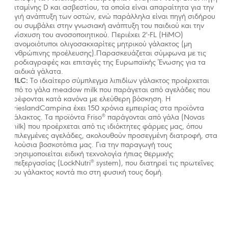
Ο αποκλειστικός θηλασμός για 6 μήνες είναι ο βέλτιστος
βιταμίνης D και ασβεστίου, τα οποία είναι απαραίτητα για την
τρόπος διατροφής των βρεφών. Μετά, τα βρέφη θα πρέπει 
υγιή ανάπτυξη των οστών, ενώ παράλληλα είναι πηγή σιδήρου
λαμβάνουν συμπληρωματικές τροφές με συνεχόμενο θηλασ
που συμβάλει στην γνωσιακή ανάπτυξη του παιδιού και την
μέχρι τα δύο έτη.
ενίσχυση του ανοσοποιητικού. Περιέχει 2'-FL (HiMO)
Μη αναγκαία εισαγωγή θήλαστρου (μπιμπερό), μερικώς ή
πανομοιότυποι ολιγοσακχαρίτες μητρικού γάλακτος (μη
πλήρως, ή λοιπών συμπληρωματικών τροφίμων και ποτών
ανθρώπινης προέλευσης).Παρασκευάζεται σύμφωνα με τις
ενδέχεται να έχει αρνητικές και μάλιστα μη αναστρέψιμες
προδιαγραφές και επιταγές της Ευρωπαϊκής Ένωσης για τα
συνέπειες στον θηλασμό. Οι μητέρες θα πρέπει να
παιδικά γάλατα.
συμβουλευτούν τον γιατρό τους και να αναλογιστούν τις
MLC:
Το ιδιαίτερο σύμπλεγμα λιπιδίων γάλακτος προέρχεται
κοινωνικές και οικονομικές συνέπειες, πριν αποφασίσουν να
από το γάλα meadow milk που παράγεται από αγελάδες που
χορηγήσουν υποκατάστατα μητρικού γάλακτος ή αν
τρέφονται κατά κανόνα με ελεύθερη βόσκηση. H
δυσκολεύονται με τον θηλασμό.
FrieslandCampina έχει 150 χρόνια εμπειρίας στα προϊόντα
Οι οδηγίες χρήσης, προετοιμασίας και αποθήκευσης
®
γάλακτος. Τα προϊόντα Friso
παράγονται από γάλα (Novas
υποκατάστατων μητρικού γάλακτος ή λοιπών
milk) που προέρχεται από τις ιδιόκτητες φάρμες μας, όπου
συμπληρωματικών τροφών και ποτών θα πρέπει να
επιλεγμένες αγελάδες, ακολουθούν προσεγμένη διατροφή, στα
ακολουθούνται με τη δέουσα επιμέλεια, δεδομένου ότι η μη
πλούσια βοσκοτόπια μας. Για την παραγωγή τους
ορθή ή μη αναγκαία χρήση συνεπάγεται κίνδυνο για την υγεί
χρησιμοποιείται ειδική τεχνολογία ήπιας θερμικής
®
επεξεργασίας (LockNutri
system), που διατηρεί τις πρωτεΐνες
του γάλακτος κοντά πιο στη φυσική τους δομή.