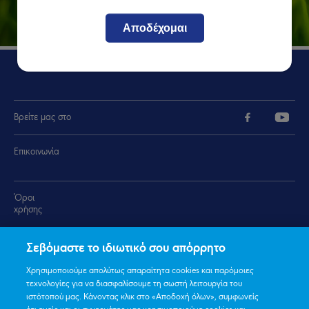
Αποδέχομαι
Βρείτε μας στο
Επικοινωνία
Όροι
χρήσης
Πολιτική Προστασίας Προσωπικών
Σεβόμαστε το ιδιωτικό σου απόρρητο
Δεδομένων
Χρησιμοποιούμε απολύτως απαραίτητα cookies και παρόμοιες
τεχνολογίες για να διασφαλίσουμε τη σωστή λειτουργία του
Πολιτική
ιστότοπού μας. Κάνοντας κλικ στο «Αποδοχή όλων», συμφωνείς
Cookies