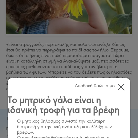
«Είναι στρογγυλός, πορτοκαλής και πολύ φωτεινός!» Κάπως
έτσι θα πρέπει να περιγράφει το παιδί σας τον ήλιο. Ξέρουμε,
όμως, ότι ο ήλιος είναι πολύ περισσότερα πράγματα! Τώρα
είναι η κατάλληλη στιγμή να Ανακαλύψετε μαζί περισσότερες
εμπειρίες μαθαίνοντας στο παιδί σας για τον ήλιο, με τη
βοήθεια των φυτών. Μπορείτε να του δείξετε πώς οι ηλιαχτίδες
συνεισφέρουν στο μεγάλωμα ενός φυτού και πώς, αντίθετα, η
έλλειψή τους, διακόπτει την ανάπτυξή του, κι ύστερα να
Αποδοχή & κλείσιμο
συζητήσετε με το παιδί σας γιατί συμβαίνει αυτό!
Το μητρικό γάλα είναι η
ιδανική τροφή για τα βρέφη
Το θαύμα της ανάπτυξης!
Ο μητρικός θηλασμός συνιστά την καλύτερη
διατροφή για την υγιή ανάπτυξη και εξέλιξη των
Πάρτε ένα γυάλινο ποτήρι ή ένα διάφανο βάζο. Καλύψτε όλο
βρεφών.
τον πάτο του με βαμβάκι και μετά τοποθετήστε πάνω στο
Ο αποκλειστικός θηλασμός για 6 μήνες είναι ο