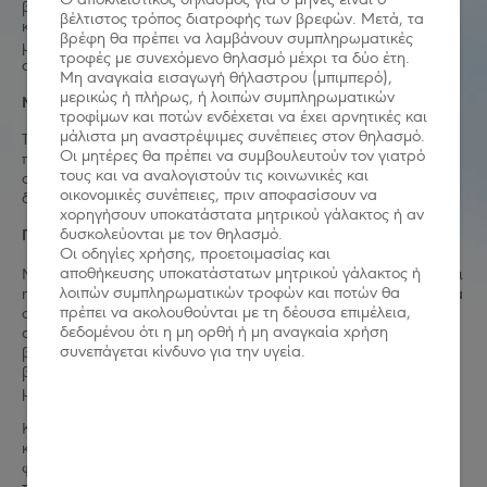
βαμβάκι τρία πράσινα φασόλια. Βάλτε το ποτήρι ή το βάζο
βέλτιστος τρόπος διατροφής των βρεφών. Μετά, τα
κοντά σε ένα παράθυρο όπου θα το βλέπει καλά ο ήλιος, και
βρέφη θα πρέπει να λαμβάνουν συμπληρωματικές
μετά αναθέστε στο μικρό σας να ρίχνει κάθε μέρα λίγο νερό
τροφές με συνεχόμενο θηλασμό μέχρι τα δύο έτη.
στο ποτήρι και να παρακολουθεί τα φασόλια να μεγαλώνουν!
Μη αναγκαία εισαγωγή θήλαστρου (μπιμπερό),
μερικώς ή πλήρως, ή λοιπών συμπληρωματικών
Μένοντας στη σκιά
τροφίμων και ποτών ενδέχεται να έχει αρνητικές και
μάλιστα μη αναστρέψιμες συνέπειες στον θηλασμό.
Τώρα επαναλάβετε το ίδιο πείραμα, τοποθετήστε, όμως, το
Οι μητέρες θα πρέπει να συμβουλευτούν τον γιατρό
ποτήρι με τα φασόλια στη σκιά, μακριά από τον ήλιο. Μετά
τους και να αναλογιστούν τις κοινωνικές και
από λίγες μέρες, το παιδί σας θα αντιληφθεί μια αισθητή
οικονομικές συνέπειες, πριν αποφασίσουν να
διαφορά στο αυτοσχέδιο φυτό!
χορηγήσουν υποκατάστατα μητρικού γάλακτος ή αν
δυσκολεύονται με τον θηλασμό.
Ποια είναι η διαφορά;
Οι οδηγίες χρήσης, προετοιμασίας και
αποθήκευσης υποκατάστατων μητρικού γάλακτος ή
Μόλις κάνετε και τα δύο πειράματα μαζί με το μικρό σας, είναι
λοιπών συμπληρωματικών τροφών και ποτών θα
η κατάλληλη στιγμή να καθίστε παρέα και να κουβεντιάσετε τα
πρέπει να ακολουθούνται με τη δέουσα επιμέλεια,
αποτελέσματα. Αφήστε το παιδί σας να βγάλει μόνο του τα
δεδομένου ότι η μη ορθή ή μη αναγκαία χρήση
συμπεράσματά του, κι αν δυσκολεύεται, δώστε του εσείς λίγη
συνεπάγεται κίνδυνο για την υγεία.
βοήθεια, ρωτώντας το, παραδείγματος χάρη: «Πού είχαμε
βάλει το φυτό την πρώτη φορά, και πού τη δεύτερη, γλυκό
μου;»
Και, φυσικά, φωτογραφίστε το παιδί σας με τα φυτά του πριν
και μετά την ανάπτυξή τους, και μοιραστείτε αυτά τα
φωτογραφικά στιγμιότυπα μαζί μας! Ανυπομονούμε να δούμε